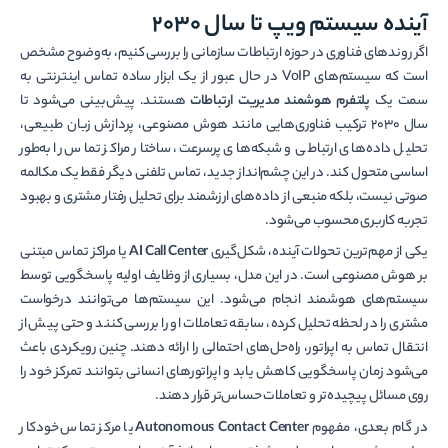
آینده سیستم ویپ تا سال 2030
اگر روندهای فناوری در حوزه ارتباطات سازمانی را بررسی کنیم، به‌وضوح مشخص
است که سیستم‌های VoIP در حال عبور از یک ابزار ساده تماس اینترنتی به
سمت یک
پلتفرم هوشمند مدیریت ارتباطات
هستند. پیش‌بینی می‌شود تا
سال 2030 ترکیب فناوری‌هایی مانند هوش مصنوعی، پردازش زبان طبیعی،
تحلیل داده‌های ارتباطی و شبکه‌های پرسرعت، ساختار مراکز تماس را به‌طور
اساسی متحول کند. در این چشم‌انداز جدید، تماس تلفنی دیگر فقط یک مکالمه
صوتی نیست، بلکه منبعی از داده‌های ارزشمند برای تحلیل رفتار مشتری و بهبود
تجربه کاربری محسوب می‌شود.
یکی از مهم‌ترین تحولات آینده، شکل‌گیری
AI Call Center
یا مراکز تماس مبتنی
بر هوش مصنوعی است. در این مدل، بسیاری از وظایف اولیه پاسخگویی توسط
سیستم‌های هوشمند انجام می‌شود. این سیستم‌ها می‌توانند درخواست
مشتری را در لحظه تحلیل کرده، سابقه تعاملات او را بررسی کنند و حتی پیش از
انتقال تماس به اپراتور، راه‌حل‌های احتمالی را ارائه دهند. چنین رویکردی باعث
می‌شود زمان پاسخگویی کاهش یابد و اپراتورهای انسانی بتوانند تمرکز خود را
روی مسائل پیچیده‌تر و تعاملات حساس‌تر قرار دهند.
در گام بعدی، مفهوم
Autonomous Contact Center
یا مرکز تماس خودکار