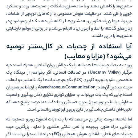
مشتری‌ها را کاهش دهند و با ساده‌سازی مشکلات و صحبت‌ها، روند و عملکرد
خوبی را طی کنند. در حقیقت هوش مصنوعی با ارائه قابل توجهی از اطلاعات،
می‌تواند زمان پاسخگویی به مشتری‌ها را کاهش دهد که این موضوع در
زمان‌های گذشته با خطا و آزمون زیاد انجام می‌شد و در برخی از مواقع نارضایتی
مشتری‌ها را در پی داشت.
آیا استفاده از چت‌بات در کال‌سنتر توصیه
می‌شود؟ (مزایا و معایب)
ورود به بحث چت‌بات‌ها همیشه با یک چالش روان‌شناختی همراه است:
دره
مرگبار (Uncanny Valley) در تعاملات انسانی
. اگر بخواهم از دیدگاه یک
متخصص سئو و تجربه کاربری (UX) بگویم، چت‌بات‌ها یک شمشیر دو لبه‌اند.
مزیت بنیادین آن‌ها در
Asynchronous Communication
یا ارتباط غیرهمزمان
است؛ جایی که یک بات می‌تواند به هزاران کوئری تکراری (مثل پیگیری وضعیت
سفارش یا تغییر رمز عبور) بدون خستگی و با دقت ۱۰۰ درصد پاسخ دهد که
نتیجه‌اش کاهش چشمگیر بار کاری بر روی اپراتورهای انسانی است.
اما فاجعه درست زمانی رخ می‌دهد که با یک «بات احمق» روبرو هستیم که
توانایی درک متون پیچیده یا لحن شاکی مشتری را ندارد. بزرگترین عیب
چت‌بات‌های فعلی،
فقدان هوش هیجانی (EQ)
در لحظات بحرانی است. اگر