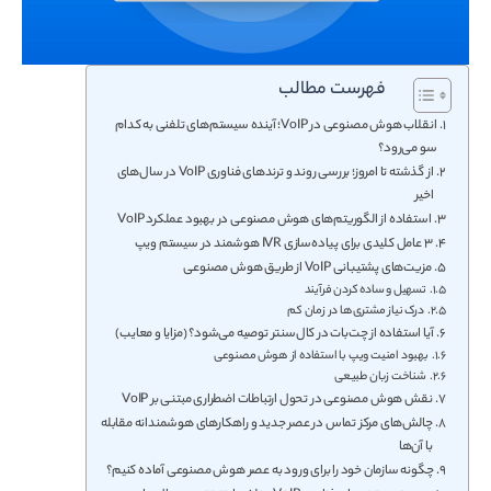
فهرست مطالب
انقلاب هوش مصنوعی در VoIP؛ آینده سیستم‌های تلفنی به کدام
سو می‌رود؟
از گذشته تا امروز؛ بررسی روند و ترندهای فناوری VoIP در سال‌های
اخیر
استفاده از الگوریتم‌های هوش مصنوعی در بهبود عملکرد VoIP
۳ عامل کلیدی برای پیاده‌سازی IVR هوشمند در سیستم ویپ
مزیت‌های پشتیبانی VoIP از طریق هوش مصنوعی
تسهیل و ساده کردن فرآیند
درک نیاز مشتری‌ها در زمان کم
آیا استفاده از چت‌بات در کال‌سنتر توصیه می‌شود؟ (مزایا و معایب)
بهبود امنیت ویپ با استفاده از هوش مصنوعی
شناخت زبان طبیعی
نقش هوش مصنوعی در تحول ارتباطات اضطراری مبتنی بر VoIP
چالش‌های مرکز تماس در عصر جدید و راهکارهای هوشمندانه مقابله
با آن‌ها
چگونه سازمان خود را برای ورود به عصر هوش مصنوعی آماده کنیم؟