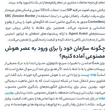
تمام تاریخچه تعاملات مشتری در تمام پلتفرم‌ها را در یک داشبورد واحد ببیند.
چالش دوم،
امنیت در لایه SIP
است؛ حملات DDoS صوتی و اسکن‌های غیرمجاز
برای سرقت ترافیک. راهکار نهایی در اینجا، استفاده از
SBC (Session Border
Controllers)
مجهز به یادگیری ماشین است که الگوهای نفوذ را پیش از وقوع
شناسایی و مسدود می‌کند. همچنین برای مقابله با چالش ریزش نیرو،
سیستم‌های
Agent Assist
با ارائه پیشنهادهای لحظه‌ای به اپراتور، استرس
ناشی از عدم دانش کافی را حذف کرده و کیفیت پاسخگویی را تضمین می‌کنند.
چگونه سازمان خود را برای ورود به عصر هوش
مصنوعی آماده کنیم؟
برای همگام شدن با تغییرات سریع تکنولوژی، مدیران ابتدا باید درک عمیقی از
زیرساخت‌های پایه داشته باشند. اگر هنوز برای شما این سوال مطرح است که
اساساً
voip
چیست
و چرا تا این حد با هوش مصنوعی گره خورده، باید گفت این
فناوری بستر انتقال صدا در شبکه اینترنت است که به دلیل ماهیت دیجیتالی
خود، بهترین بستر برای پیاده‌سازی الگوریتم‌های یادگیری ماشین محسوب
می‌شود. ترکیب این زیرساخت منعطف با هوش مصنوعی، باعث پیدایش
بهترین
voip
در بازار شده است؛ سیستمی که نه تنها تماس‌ها را بدون افت کیفیت برقرار
می‌کند، بلکه با تحلیل رفتار کاربر، به اپراتورها پیشنهادهای هوشمندانه و در