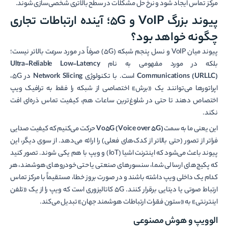
مرکز تماس ایجاد شود و نرخ حل مشکلات در سطح بالاتری شخصی‌سازی شوند.
پیوند بزرگ VoIP و 5G؛ آینده ارتباطات تجاری
چگونه خواهد بود؟
پیوند میان VoIP و نسل پنجم شبکه (5G) صرفاً در مورد سرعت بالاتر نیست؛
بلکه در مورد مفهومی به نام
Ultra-Reliable Low-Latency
Communications (URLLC)
است. با تکنولوژی
Network Slicing
در 5G،
اپراتورها می‌توانند یک «برش» اختصاصی از شبکه را فقط به ترافیک ویپ
اختصاص دهند تا حتی در شلوغ‌ترین ساعات هم، کیفیت تماس ذره‌ای افت
نکند.
این یعنی ما به سمت
Vo5G (Voice over 5G)
حرکت می‌کنیم که کیفیت صدایی
فراتر از تصور (حتی بالاتر از کدک‌های فعلی) را ارائه می‌دهد. از سوی دیگر، این
پیوند باعث می‌شود که اینترنت اشیا (IoT) و ویپ با هم یکی شوند. تصور کنید
که پکیج‌های ارسالی شما، سنسورهای صنعتی یا حتی خودروهای هوشمند، هر
کدام یک داخلی ویپ داشته باشند و در صورت بروز خطا، مستقیماً با مرکز تماس
ارتباط صوتی یا دیتایی برقرار کنند. 5G کاتالیزوری است که ویپ را از یک «تلفن
اینترنتی» به «ستون فقرات ارتباطات هوشمند جهان» تبدیل می‌کند.
الوویپ و هوش مصنوعی