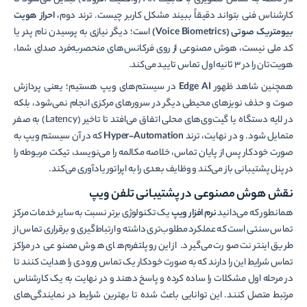
در لحظه به تماس تصویری با قابلیت AR (واقعیت افزوده) تبدیل می‌شود تا
کارشناس فنی بتواند دقیقاً ببیند مشکل کاربر چیست. ترند دوم،
احراز هویت
بیومتریک صوتی (Voice Biometrics)
است؛ دیگر نیازی به پرسیدن نام پدر یا
کد ملی نیست، هوش مصنوعی از روی فرکانس‌های منحصر‌به‌فرد صدای شما،
هویت‌تان را در ۳ ثانیه اول تماس تایید می‌کند.
همچنین شاهد ظهور
Edge AI
در سیستم‌های ویپ هستیم؛ یعنی پردازش
صوت و حذف نویزهای محیطی دیگر در سرورهای مرکزی انجام نمی‌شود، بلکه
در لایه دستگاه یا گیت‌وی‌های محلی اتفاق می‌افتد تا تاخیر (Latency) به صفر
متمایل شود. و در نهایت، ترند
Hyper-Automation
که در آن سیستم ویپ به
صورت خودکار پس از پایان تماس، خلاصه مکالمه را می‌نویسد، تیکت مربوطه را
در پنل پشتیبانی باز می‌کند و وظایف بعدی را به اپراتور یادآوری می‌کند.
نقش هوش مصنوعی در پشتیبانی تلفن ویپ
همانطور که می‌دانید
نرم افزار ویپ
یک تکنولوژی برتر نسبت به سایر خدمات مرکز
تماس سنتی است که عملکرد مطلوب‌تری داشته و ارتباط‌گیری و برقراری تماس از
طریق اینترنت صورت می‌گیرد. از این‌رو پلتفرم‌های هوش مصنوعی در مراکز
تماس شرایط این را دارند که به صورت خودکار یک تماس ورودی را هدایت کنند تا
در مرحله اول مشکلات را ساده کرده و پاسخ دهند و در نهایت به یک کارشناس
مرتبط متصل کنند. این توانایی باعث شده تا بهترین شرایط در نمایندگی‌های