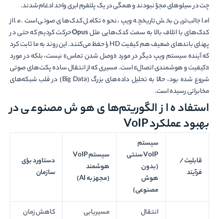
چت در سیلوهای مجزا نبودند و همگی در یک پلتفرم ابری واحد ادغام شدند.
اما جالب‌ترین بخش تاریخچه ویپ، نحوه تکامل کدک‌های صوتی است. ما از
کدک‌های با اتلاف بالا به سمت کدک‌هایی مثل
Opus
حرکت کردیم که حتی در
پهنای باندهای ضعیف هم کیفیت HD را حفظ می‌کنند. این روند به ما ثابت کرد
که آینده سیستم ویپ دیگر در مورد «وصل شدن تماس» نیست، بلکه در مورد
«کیفیت و هوشمندی اتصال» است. مسیری که از انتقال ساده پکت‌های صوتی
شروع شده بود، حالا به تحلیل داده‌های بزرگ (Big Data) در قلب شبکه‌های
مخابراتی رسیده است.
استفاده از الگوریتم‌های هوش مصنوعی در
بهبود عملکرد VoIP
سیستم
VoIP
سنتی
سیستم
VoIP
قابلیت /
دستاورد برای
(بدون
هوشمند
فرآیند
سازمان
هوش
(
مجهز به
AI)
مصنوعی)
انتقال
مسیریابی
کاهش زمان