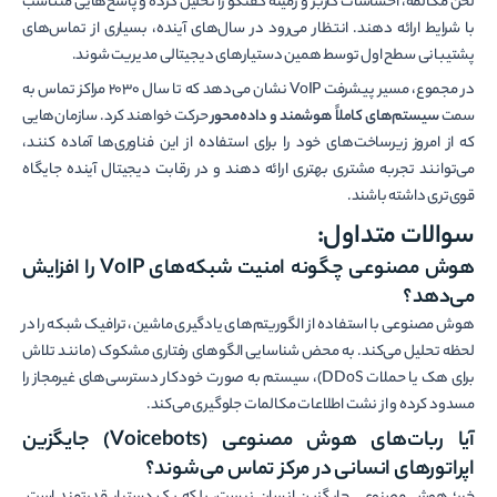
لحن مکالمه، احساسات کاربر و زمینه گفتگو را تحلیل کرده و پاسخ‌هایی متناسب
با شرایط ارائه دهند. انتظار می‌رود در سال‌های آینده، بسیاری از تماس‌های
پشتیبانی سطح اول توسط همین دستیارهای دیجیتالی مدیریت شوند.
در مجموع، مسیر پیشرفت VoIP نشان می‌دهد که تا سال 2030 مراکز تماس به
سمت
سیستم‌های کاملاً هوشمند و داده‌محور
حرکت خواهند کرد. سازمان‌هایی
که از امروز زیرساخت‌های خود را برای استفاده از این فناوری‌ها آماده کنند،
می‌توانند تجربه مشتری بهتری ارائه دهند و در رقابت دیجیتال آینده جایگاه
قوی‌تری داشته باشند.
سوالات متداول:
هوش مصنوعی چگونه امنیت شبکه‌های
VoIP
را افزایش
می‌دهد؟
هوش مصنوعی با استفاده از الگوریتم‌های یادگیری ماشین، ترافیک شبکه را در
لحظه تحلیل می‌کند. به محض شناسایی الگوهای رفتاری مشکوک (مانند تلاش
برای هک یا حملات DDoS)، سیستم به صورت خودکار دسترسی‌های غیرمجاز را
مسدود کرده و از نشت اطلاعات مکالمات جلوگیری می‌کند.
آیا ربات‌های هوش مصنوعی
(Voicebots)
جایگزین
اپراتورهای انسانی در مرکز تماس می‌شوند؟