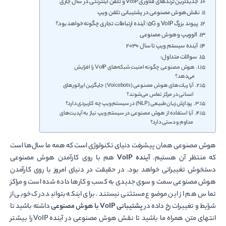
جدیدترین ترندهای فناوری VoIP و تلفن اینترنتی در سال جاری
نقش هوش مصنوعی در پشتیبانی تلفن ویپ
پیوند بزرگ VoIP و 5G؛ آینده ارتباطات تجاری چگونه خواهد بود؟
الوویپ و هوش مصنوعی
آینده سیستم ویپ تا سال 2030
سوالات متداول:
هوش مصنوعی چگونه امنیت شبکه‌های VoIP را افزایش
می‌دهد؟
آیا ربات‌های هوش مصنوعی (Voicebots) جایگزین اپراتورهای
انسانی در مرکز تماس می‌شوند؟
پردازش زبان طبیعی (NLP) در سیستم ویپ چه کاربردی دارد؟
آیا استفاده از هوش مصنوعی در سیستم ویپ نیاز به آپدیت‌های
مداوم و دستی دارد؟
هوش مصنوعی همان پیشرفت دنیای تکنولوژی است که همه ما سال‌ها است
که منتظر آن هستیم.
آینده
VoIP
هم با روی کارآمدن هوش مصنوعی
دستخوش تغییراتی خواهد بود. در حقیقت در دنیای امروز با روی کارآمدن
هوش مصنوعی سمت و سوی جدیدی به کسب و کارها داده شده است و مراکز
تماس هم از این موضوع مستثنی نیستند. برای اینکه بتوانید درک خوبی از
شرایط و تغییرات رخ داده در
پشتیبانی
VoIP
با هوش مصنوعی
داشته باشید تا
انتهای متن همراه ما باشید تا نقش هوش مصنوعی در آینده VoIP را بیشتر