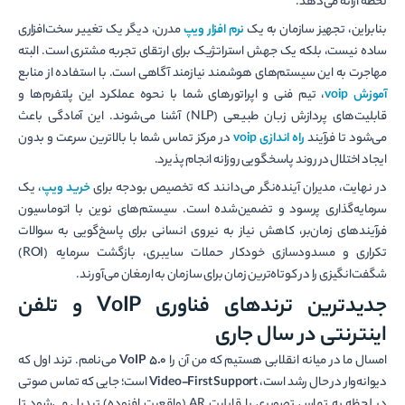
لحظه ارائه می‌دهد.
بنابراین، تجهیز سازمان به یک
نرم افزار ویپ
مدرن، دیگر یک تغییر سخت‌افزاری
ساده نیست، بلکه یک جهش استراتژیک برای ارتقای تجربه مشتری است. البته
مهاجرت به این سیستم‌های هوشمند نیازمند آگاهی است. با استفاده از منابع
آموزش
voip
، تیم فنی و اپراتورهای شما با نحوه عملکرد این پلتفرم‌ها و
قابلیت‌های پردازش زبان طبیعی (NLP) آشنا می‌شوند. این آمادگی باعث
می‌شود تا فرآیند
راه اندازی
voip
در مرکز تماس شما با بالاترین سرعت و بدون
ایجاد اختلال در روند پاسخگویی روزانه انجام پذیرد.
در نهایت، مدیران آینده‌نگر می‌دانند که تخصیص بودجه برای
خرید ویپ
، یک
سرمایه‌گذاری پرسود و تضمین‌شده است. سیستم‌های نوین با اتوماسیون
فرآیندهای زمان‌بر، کاهش نیاز به نیروی انسانی برای پاسخ‌گویی به سوالات
تکراری و مسدودسازی خودکار حملات سایبری، بازگشت سرمایه (ROI)
شگفت‌انگیزی را در کوتاه‌ترین زمان برای سازمان به ارمغان می‌آورند.
جدیدترین ترندهای فناوری VoIP و تلفن
اینترنتی در سال جاری
امسال ما در میانه انقلابی هستیم که من آن را
VoIP 5.0
می‌نامم. ترند اول که
دیوانه‌وار در حال رشد است،
Video-First Support
است؛ جایی که تماس صوتی