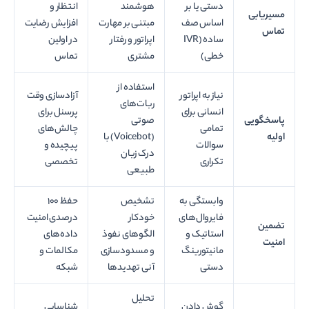
دستی یا بر
هوشمند
انتظار و
مسیریابی
اساس صف
مبتنی بر مهارت
افزایش رضایت
تماس
ساده (IVR
اپراتور و رفتار
در اولین
خطی)
مشتری
تماس
استفاده از
نیاز به اپراتور
آزادسازی وقت
ربات‌های
انسانی برای
پرسنل برای
پاسخگویی
صوتی
تمامی
چالش‌های
اولیه
(Voicebot) با
سوالات
پیچیده و
درک زبان
تکراری
تخصصی
طبیعی
وابستگی به
تشخیص
حفظ ۱۰۰
فایروال‌های
خودکار
درصدی امنیت
تضمین
استاتیک و
الگوهای نفوذ
داده‌های
امنیت
مانیتورینگ
و مسدودسازی
مکالمات و
دستی
آنی تهدیدها
شبکه
تحلیل
گوش دادن
شناسایی