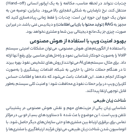
چت‌بات نتواند در لحظه مناسب، مکالمه را به یک اپراتور انسانی (Hand-off)
منتقل کند، نرخ نارضایتی به شکلی انفجاری بالا می‌رود. بنابراین، توصیه من به
عنوان یک خورهِ این حوزه این است: چت‌بات را فقط زمانی پیاده‌سازی کنید که
مجهز به
RAG (تولید محتوا با بازیابی اطلاعات)
و دیتابیس غنی باشد، در غیر این
صورت، چیزی جز یک مانع دیجیتالی بین شما و مشتری نخواهد بود.
بهبود امنیت ویپ با استفاده از هوش مصنوعی
با استفاده از الگوریتم‌های هوش مصنوعی، می‌توان مشکلات امنیتی سیستم
VoIP را به‌صورت خودکار شناسایی نمود و راه‌حل‌های مناسبی برای رفع آن­ها ارائه
داد. برای مثال، سیستم‌های AI می‌توانند از روش‌های تشخیص نفوذ بهره ببرند
تا در هنگام حملات داخلی یا خارجی به شبکه، اقدامات پیشگیری را به‌صورت
خودکار انجام دهند. این اقدامات باعث می‌شود که داده‌ها و اطلاعات حساس
کاربران ویپ در برابر حملات نفوذی محافظت شود؛ و امنیت کلی سیستم به‌طور
قابل توجهی ارتقا پیدا کند.
شناخت زبان طبیعی
شناسایی زبان یکی از مزیت‌های مهم و نقش هوش مصنوعی در پشتیبانی
تلفن ویپ است. این موضوع باعث شده تا دستاورد‌های بسیار خوبی در مراکز
تماس برای برقراری ارتباط بین مشتری‌ها و حتی سازمان‌های دیگر حاصل شود. با
اتوماسیون شدن شناخت زبان طبیعی، می‌توان فرآیند ارتباط‌گیری با مشتری‌ها را