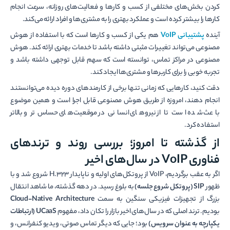
کردن بخش‌های مختلفی از کسب و کارها و فعالیت‌های روزانه، سرعت انجام
کارها را بیشتر کرده است و عملکرد بهتری را به مشتری‌ها و افراد ارائه می‌کند.
آینده
پشتیبانی
VoIP
هم یکی از کسب و کارها است که با استفاده از هوش
مصنوعی می‌تواند تغییرات مثبتی داشته باشد تا خدمات بهتری ارائه کند. هوش
مصنوعی در مراکز تماس، توانسته است که سهم قابل توجهی داشته باشد و
تجربه خوبی را برای کاربرها و مشتری‌ها ایجاد کند.
دقت کنید، کارهایی که زمانی تنها برخی از کارمند‌های دوره دیده می‌توانستند
انجام دهند، امروزه از طریق هوش مصنوعی قابل اجرا است و همین موضوع
باعث شده است تا از نیروهای انسانی در موقعیت‌های حساس‌تر و بالاتر
استفاده کرد.
از گذشته تا امروز؛ بررسی روند و ترندهای
فناوری VoIP در سال‌های اخیر
اگر به عقب برگردیم، VoIP از پروتکل‌های اولیه و ناپایدار H.323 شروع شد و با
ظهور
SIP (پروتکل شروع جلسه)
به بلوغ رسید. در دهه گذشته، ما شاهد انتقال
بزرگ از تجهیزات فیزیکی سنگین به سمت
Cloud-Native Architecture
بودیم. ترند اصلی که در سال‌های اخیر بازار را تکان داد، مفهوم
UCaaS (ارتباطات
یکپارچه به عنوان سرویس)
بود؛ جایی که دیگر تماس صوتی، ویدیو کنفرانس، و