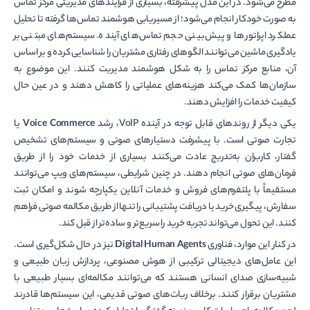
مطرح می‌شود. در این مدل پیشرفته، بسیاری از فرآیندهای مدیریتی مرکز تماس
به صورت خودکار انجام می‌شود؛ از مسیریابی هوشمند تماس‌ها گرفته تا تحلیل
عملکرد اپراتورها و پیش‌بینی حجم تماس‌های آینده. سیستم‌های مبتنی بر
یادگیری ماشین می‌توانند الگوهای رفتاری مشتریان را شناسایی کرده و بر اساس
آن، منابع مرکز تماس را به شکل هوشمند مدیریت کنند. این موضوع به
سازمان‌ها کمک می‌کند هزینه‌های عملیاتی را کاهش دهند و در عین حال
کیفیت خدمات را افزایش دهند.
یکی دیگر از روندهای قابل توجه در آینده VoIP، رشد
Voice Commerce
یا
تجارت صوتی است. با پیشرفت دستیارهای صوتی و سیستم‌های تشخیص
گفتار، کاربران به‌تدریج عادت می‌کنند بسیاری از خدمات خود را از طریق
فرمان‌های صوتی انجام دهند. در چنین شرایطی، سیستم‌های ویپ می‌توانند
مستقیماً با پلتفرم‌های فروش و خدمات آنلاین یکپارچه شوند و امکان ثبت
سفارش، پیگیری خرید یا دریافت پشتیبانی را تنها از طریق مکالمه صوتی فراهم
کنند. این تحول می‌تواند تجربه خرید را سریع‌تر و ساده‌تر از قبل کند.
در کنار این موارد، فناوری
Digital Human Agents
نیز در حال شکل‌گیری است.
این عامل‌های دیجیتالی ترکیبی از هوش مصنوعی، پردازش زبان طبیعی و
شبیه‌سازی صدای انسانی هستند که می‌توانند مکالمه‌ای بسیار طبیعی با
مشتریان برقرار کنند. برخلاف ربات‌های صوتی قدیمی، این سیستم‌ها قادرند