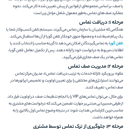
یا صف، بر اساس مجموعه­‌ای از قوانین از پیش تعیین شده کار می­‌کند. نحوه
عملکرد صف­‌های تماس به‌طور معمول شامل مراحل زیر است:
مرحله 1: دریافت تماس
هنگامی که مشتریان با سازمان تماس می‌­گیرند، سیستم تلفن کسب‌وکار شما با
یک پیام ضبط شده و معمولا منوی خودکار تلفن گویا از آن­‌ها استقبال می‌­کند.
تلفن گویا
به تماس‌­گیرندگان امکان می‌­دهد تا گزینه مناسب را انتخاب کنند یا
اطلاعات مربوط به درخواست خود را ارائه دهند. پس از تکمیل تعامل تلفن گویا،
تماس‌­ها در یک صف مجازی قرار می­‌گیرند.
مرحله 2: مدیریت صف تماس
علاوه بر رویکرد «ارائه خدمات به ترتیب دریافت تماس»، مدیران مرکز تماس
می‌توانند استراتژی‌های مختلفی را برای تعیین اولویت و تخصیص اپراتورها در
صف تماس، تعریف کنند.
برای مثال، می­‌توان تماس‌های VIP را با انجام تنظیمات صف، در اولویت قرار داد.
از طرفی مسیریابی مبتنی‌بر مهارت تضمین می‌کند که درخواست‌های مشتری به
مناسب‌ترین کارشناس هدایت شود؛ در نتیجه وضوح تماس اول بالاتری را به
همراه خواهد داشت.
مرحله 3: جلوگیری از ترک تماس توسط مشتری