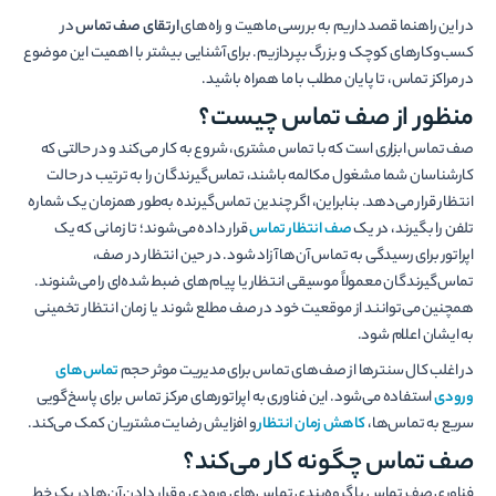
در این راهنما قصد داریم به بررسی ماهیت و راه‌­­های
ارتقای صف تماس
در
کسب‌وکارهای کوچک و بزرگ بپردازیم. برای آشنایی بیشتر با اهمیت این موضوع
در مراکز تماس، تا پایان مطلب با ما همراه باشید.
منظور از صف تماس چیست؟
صف تماس ابزاری است که با تماس مشتری، شروع به کار می‌کند و در حالتی که
کارشناسان شما مشغول مکالمه باشند، تماس‌­گیرندگان را به ترتیب در حالت
انتظار قرار می‌­دهد. بنابراین، اگر چندین تماس‌­گیرنده به‌طور همزمان یک شماره
تلفن را بگیرند، در یک
صف انتظار تماس
قرار داده می­‌شوند؛ تا زمانی که یک
اپراتور برای رسیدگی به تماس آن­‌ها آزاد شود. در حین انتظار در صف،
تماس‌گیرندگان معمولاً موسیقی انتظار یا پیام‌های ضبط شده‌­ای را می‌شنوند.
همچنین می­‌توانند از موقعیت خود در صف مطلع شوند یا زمان انتظار تخمینی
به ایشان اعلام شود.
در اغلب کال­ سنترها از صف‌­های تماس برای مدیریت موثر حجم
تماس‌­های
ورودی
استفاده می­‌شود. این فناوری به اپراتورهای مرکز تماس برای پاسخ‌‎گویی
سریع به تماس‌­ها،
کاهش زمان انتظار
و افزایش رضایت مشتریان کمک می­‌کند.
صف تماس چگونه کار می­‌کند؟
فناوری صف تماس با گروه‌­بندی تماس­‌های ورودی و قرار دادن آن­‌ها در یک خط