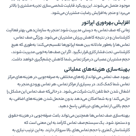
موجود متصل می­‌شوند. این رویکرد قابلیت شخصی­‌سازی تجربه مشتری را بالاتر
می‌­برد؛ و منجر به افزایش رضایت مشتریان می­‌شود.
افزایش بهره‌­وری اپراتور
زمانی که صف تماس به درستی مدیریت شود؛ منجر به سازمان‌دهی بهتر فعالیت
کارشناسان و در نتیجه کاهش ریزش مشتریان می‌­شود. ویژگی صف تماس،
تماس‌­ها را به‌طور عادلانه بین همه اپراتورها تقسیم می­‌کند؛ به‌طوری که هیچ
کارشناسی تحت فشار کاری قرار نگیرد. اگر این صف­‌ها به‌خوبی مدیریت شوند،
حجم مشتریان عصبانی در مرکز تماس شما کاهش چشم‌گیری خواهد داشت.
بهینه­‌سازی هزینه­‌های عملیاتی
بهبود صف تماس می‌­تواند از راه‌­های مختلفی به صرفه­‌جویی در هزینه­‌های مرکز
تماس شما کمک کند. در بسیاری از مراکز تماس، هر تماس ورودی منجر به
اشغال شدن خط تلفن ثابت شرکت می­‌شود. در حالی­‌که صف تماس این مشکل را
حل می­‌کند؛ و به شما امکان می­‌دهد بدون متحمل شدن هزینه‌های اضافی، به
حجم بالایی از تماس‌­های دریافتی پاسخ دهید.
بهینه­‌سازی صف تماس‌­ها همچنین می­‌تواند باعث صرفه­‌جویی در هزینه حقوق
و دستمزد شود. یک سیستم صف تماس کارآمد به این معنی است که
کارشناسان کمتری با حجم تماس‌­های بالا سروکار دارند. به این ترتیب نیازی به